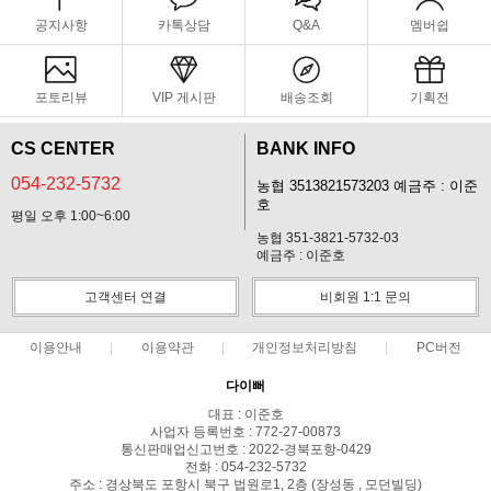
공지사항
카톡상담
Q&A
멤버쉽
포토리뷰
VIP 게시판
배송조회
기획전
CS CENTER
BANK INFO
054-232-5732
농협 3513821573203 예금주 : 이준
호
평일 오후 1:00~6:00
농협 351-3821-5732-03
예금주 : 이준호
고객센터 연결
비회원 1:1 문의
이용안내
이용약관
개인정보처리방침
PC버전
다이뻐
대표 : 이준호
사업자 등록번호 : 772-27-00873
통신판매업신고번호 : 2022-경북포항-0429
전화 : 054-232-5732
주소 : 경상북도 포항시 북구 법원로1, 2층 (장성동 , 모던빌딩)