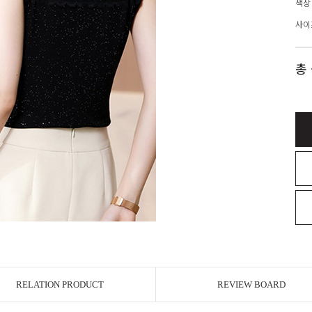
색상
사이
총
RELATION PRODUCT
REVIEW BOARD