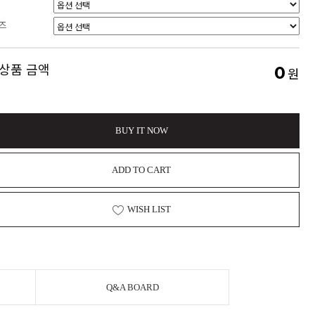
즈
 상품 금액
0
원
BUY IT NOW
ADD TO CART
WISH LIST
Q&A BOARD