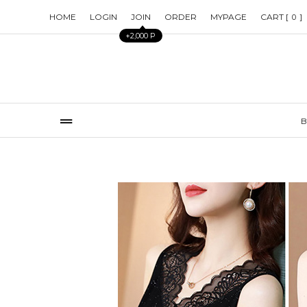
HOME
LOGIN
JOIN
ORDER
MYPAGE
CART [
]
0
+2,000 P
B