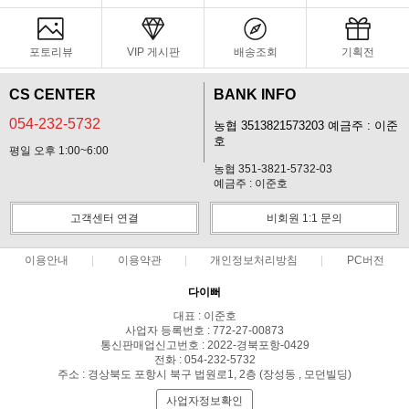
포토리뷰
VIP 게시판
배송조회
기획전
CS CENTER
BANK INFO
054-232-5732
농협 3513821573203 예금주 : 이준
호
평일 오후 1:00~6:00
농협 351-3821-5732-03
예금주 : 이준호
고객센터 연결
비회원 1:1 문의
이용안내
이용약관
개인정보처리방침
PC버전
다이뻐
대표 : 이준호
사업자 등록번호 : 772-27-00873
통신판매업신고번호 : 2022-경북포항-0429
전화 : 054-232-5732
주소 : 경상북도 포항시 북구 법원로1, 2층 (장성동 , 모던빌딩)
사업자정보확인