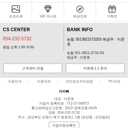
포토리뷰
VIP 게시판
배송조회
기획전
CS CENTER
BANK INFO
054-232-5732
농협 3513821573203 예금주 : 이준
호
평일 오후 1:00~6:00
농협 351-3821-5732-03
예금주 : 이준호
고객센터 연결
비회원 1:1 문의
이용안내
이용약관
개인정보처리방침
PC버전
다이뻐
대표 : 이준호
사업자 등록번호 : 772-27-00873
통신판매업신고번호 : 2022-경북포항-0429
전화 : 054-232-5732
주소 : 경상북도 포항시 북구 법원로1, 2층 (장성동 , 모던빌딩)
사업자정보확인