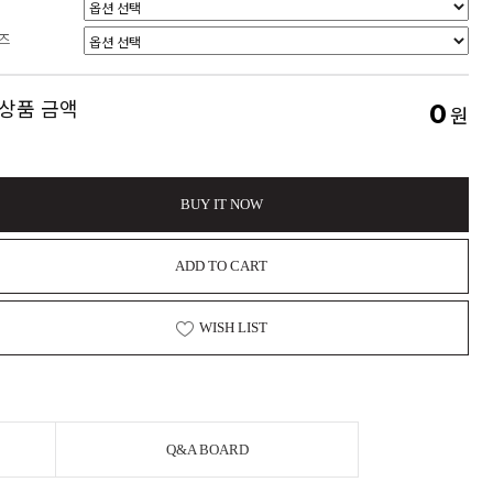
즈
 상품 금액
0
원
BUY IT NOW
ADD TO CART
WISH LIST
Q&A BOARD