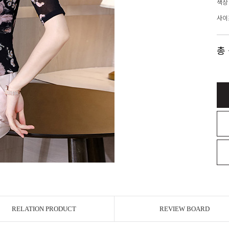
색상
사이
총
RELATION PRODUCT
REVIEW BOARD