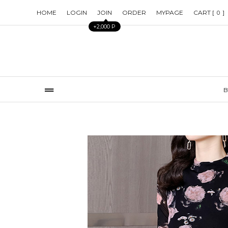
HOME
LOGIN
JOIN
ORDER
MYPAGE
CART [
]
0
+2,000 P
B