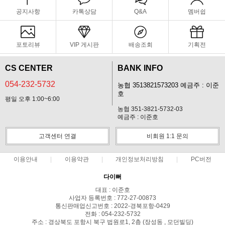
공지사항
카톡상담
Q&A
멤버쉽
포토리뷰
VIP 게시판
배송조회
기획전
CS CENTER
BANK INFO
054-232-5732
농협 3513821573203 예금주 : 이준
호
평일 오후 1:00~6:00
농협 351-3821-5732-03
예금주 : 이준호
고객센터 연결
비회원 1:1 문의
이용안내
이용약관
개인정보처리방침
PC버전
다이뻐
대표 : 이준호
사업자 등록번호 : 772-27-00873
통신판매업신고번호 : 2022-경북포항-0429
전화 : 054-232-5732
주소 : 경상북도 포항시 북구 법원로1, 2층 (장성동 , 모던빌딩)