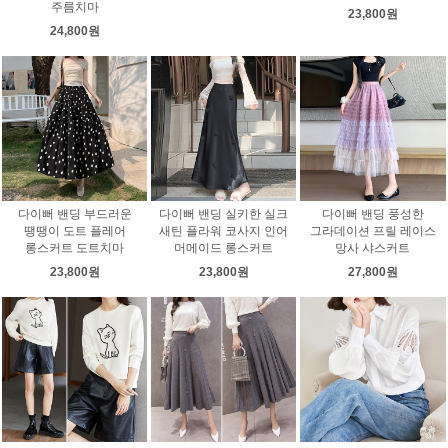
주름치마
23,800원
24,800원
다이뻐 밴딩 부드러운
다이뻐 밴딩 실키한 실크
다이뻐 밴딩 풍성한
땡땡이 도트 플레어
새틴 플라워 코사지 인어
그라데이션 프릴 레이스
롱스커트 도트치마
머메이드 롱스커트
망사 샤스커트
23,800원
23,800원
27,800원