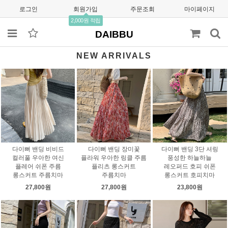
로그인
회원가입
주문조회
마이페이지
2,000원 적립
DAIBBU
NEW ARRIVALS
다이뻐 밴딩 비비드
다이뻐 밴딩 장미꽃
다이뻐 밴딩 3단 셔링
컬러풀 우아한 여신
플라워 우아한 링클 주름
풍성한 하늘하늘
플레어 쉬폰 주름
플리츠 롱스커트
레오퍼드 호피 쉬폰
롱스커트 주름치마
주름치마
롱스커트 호피치마
27,800원
27,800원
23,800원