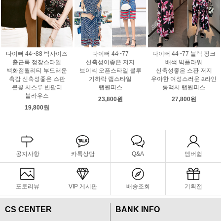
다이뻐 44~88 빅사이즈
다이뻐 44~77
다이뻐 44~77 블랙 핑크
출근룩 정장스타일
신축성이좋은 저지
배색 빅플라워
백화점퀄리티 부드러운
브이넥 오픈스타일 블루
신축성좋은 스판 저지
촉감 신축성좋은 스판
기하락 랩스타일
우아한 여성스러운 a라인
큰꽃 시스루 반팔티
랩원피스
롱맥시 랩원피스
블라우스
23,800원
27,800원
19,800원
공지사항
카톡상담
Q&A
멤버쉽
포토리뷰
VIP 게시판
배송조회
기획전
CS CENTER
BANK INFO