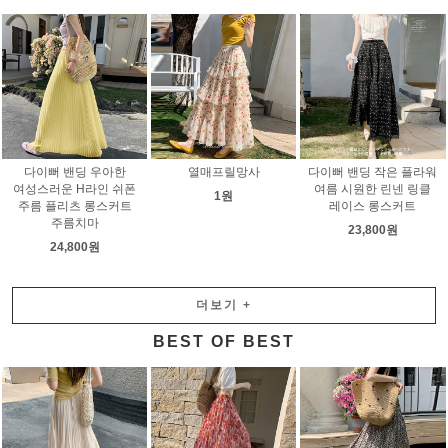
다이뻐 밴딩 우아한
열매프릴망사
다이뻐 밴딩 작은 플라워
여성스러운 H라인 쉬폰
여름 시원한 린넨 링클
1원
주름 플리츠 롱스커트
레이스 롱스커트
주름치마
23,800원
24,800원
더보기
+
BEST OF BEST