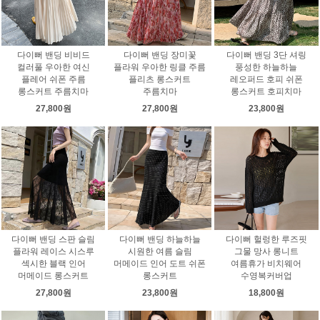
다이뻐 밴딩 비비드
다이뻐 밴딩 장미꽃
다이뻐 밴딩 3단 셔링
컬러풀 우아한 여신
플라워 우아한 링클 주름
풍성한 하늘하늘
플레어 쉬폰 주름
플리츠 롱스커트
레오퍼드 호피 쉬폰
롱스커트 주름치마
주름치마
롱스커트 호피치마
27,800원
27,800원
23,800원
다이뻐 밴딩 스판 슬림
다이뻐 밴딩 하늘하늘
다이뻐 헐렁한 루즈핏
플라워 레이스 시스루
시원한 여름 슬림
그물 망사 롱니트
섹시한 블랙 인어
머메이드 인어 도트 쉬폰
여름휴가 비치웨어
머메이드 롱스커트
롱스커트
수영복커버업
27,800원
23,800원
18,800원