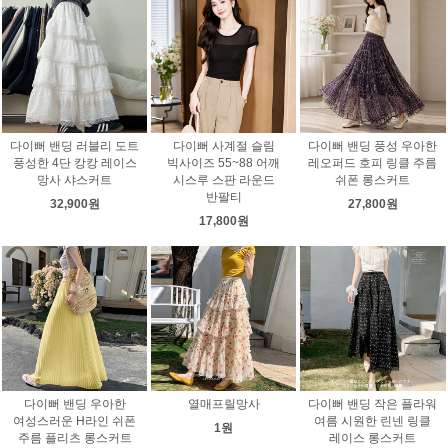
다이뻐 밴딩 러블리 도트
다이뻐 사계절 슬림
다이뻐 밴딩 풍성 우아한
풍성한 4단 캉캉 레이스
빅사이즈 55~88 어깨
레오퍼드 호피 링클 주름
망사 샤스커트
시스루 스판 라운드
쉬폰 롱스커트
반팔티
32,900원
27,800원
17,800원
다이뻐 밴딩 우아한
열매프릴망사
다이뻐 밴딩 작은 플라워
여성스러운 H라인 쉬폰
여름 시원한 린넨 링클
1원
주름 플리츠 롱스커트
레이스 롱스커트