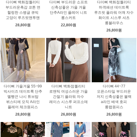
다이뻐 백화점퀄리티
다이뻐 부드러운 소프트
다이뻐 백화점퀄리티
부드러운촉감 코튼 면
신축성좋은 가을 겨울
하객패션 데이트룩
헐렁한 스팽글 큐빅
단추A라인 플레어 니트
루즈핏 플라워 어깨 자수
고양이 루즈핏맨투맨
롱스커트
화이트 시스루 셔츠
롱블라우스
28,800원
22,800원
26,800원
다이뻐 가을겨울 55~99
다이뻐 백화점퀄리티
다이뻐 44~77
빅사이즈 데이트룩 단추
로맨틱 여성스러운 가을
오픈스타일 부드러운
멜빵끈 나시 튜브탑
간절기 플라워 자수
저지 신축성좋은 블랙
뷔스티에 모직 A라인
레이스 시스루 퍼프소매
a라인 배색 호피
플레어 체크원피스
니트
롱랩원피스
28,800원
26,800원
26,800원