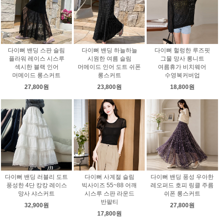
다이뻐 밴딩 스판 슬림
다이뻐 밴딩 하늘하늘
다이뻐 헐렁한 루즈핏
플라워 레이스 시스루
시원한 여름 슬림
그물 망사 롱니트
섹시한 블랙 인어
머메이드 인어 도트 쉬폰
여름휴가 비치웨어
머메이드 롱스커트
롱스커트
수영복커버업
27,800원
23,800원
18,800원
다이뻐 밴딩 러블리 도트
다이뻐 사계절 슬림
다이뻐 밴딩 풍성 우아한
풍성한 4단 캉캉 레이스
빅사이즈 55~88 어깨
레오퍼드 호피 링클 주름
망사 샤스커트
시스루 스판 라운드
쉬폰 롱스커트
반팔티
32,900원
27,800원
17,800원