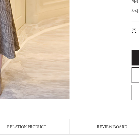
색상
사이
총
RELATION PRODUCT
REVIEW BOARD