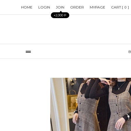
HOME
LOGIN
JOIN
ORDER
MYPAGE
CART [
]
0
+2,000 P
B