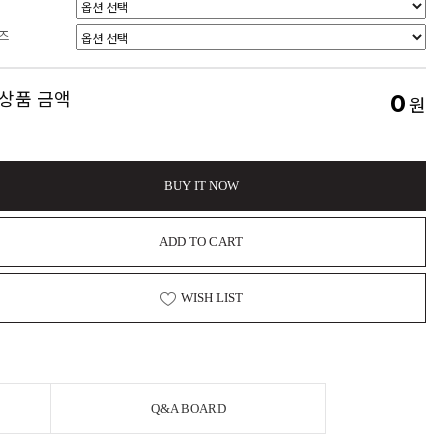
즈
 상품 금액
0
원
BUY IT NOW
ADD TO CART
WISH LIST
Q&A BOARD