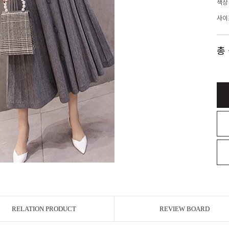
색상
사이
총
RELATION PRODUCT
REVIEW BOARD