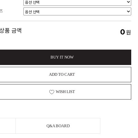
즈
 상품 금액
0
원
BUY IT NOW
ADD TO CART
WISH LIST
Q&A BOARD