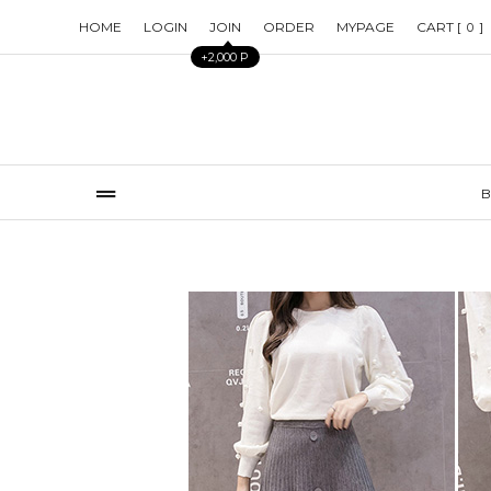
HOME
LOGIN
JOIN
ORDER
MYPAGE
CART [
]
0
+2,000 P
B