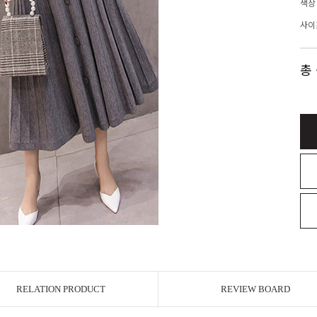
색상
사이
총
RELATION PRODUCT
REVIEW BOARD