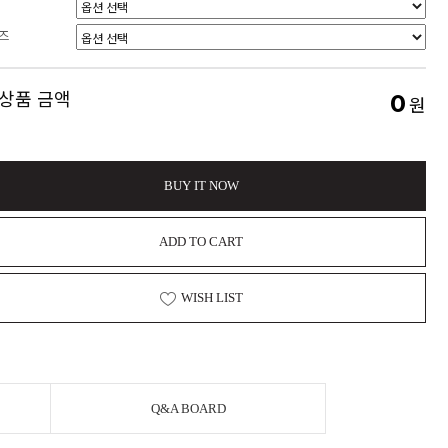
즈
 상품 금액
0
원
BUY IT NOW
ADD TO CART
WISH LIST
Q&A BOARD