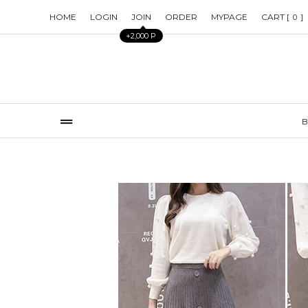
HOME
LOGIN
JOIN
ORDER
MYPAGE
CART [
]
0
+2,000 P
B