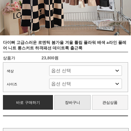
다이뻐 고급스러운 로멘틱 봄가을 겨울 튤립 플라워 배색 a라인 플레
어 니트 롱스커트 하객패션 데이트룩 출근룩
상품가
23,800원
색상
사이즈
바로 구매하기
장바구니
관심상품