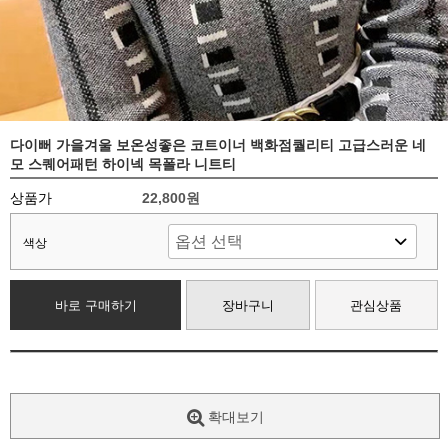
다이뻐 가을겨울 보온성좋은 코트이너 백화점퀄리티 고급스러운 네
모 스퀘어패턴 하이넥 목폴라 니트티
상품가
22,800원
색상
바로 구매하기
장바구니
관심상품
확대보기