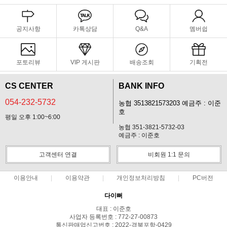
공지사항
카톡상담
Q&A
멤버쉽
포토리뷰
VIP 게시판
배송조회
기획전
CS CENTER
BANK INFO
054-232-5732
농협 3513821573203 예금주 : 이준
호
평일 오후 1:00~6:00
농협 351-3821-5732-03
예금주 : 이준호
고객센터 연결
비회원 1:1 문의
이용안내
이용약관
개인정보처리방침
PC버전
다이뻐
대표 : 이준호
사업자 등록번호 : 772-27-00873
통신판매업신고번호 : 2022-경북포항-0429