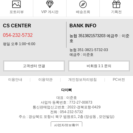
포토리뷰
VIP 게시판
배송조회
기획전
CS CENTER
BANK INFO
054-232-5732
농협 3513821573203 예금주 : 이준
호
평일 오후 1:00~6:00
농협 351-3821-5732-03
예금주 : 이준호
고객센터 연결
비회원 1:1 문의
이용안내
이용약관
개인정보처리방침
PC버전
다이뻐
대표 : 이준호
사업자 등록번호 : 772-27-00873
통신판매업신고번호 : 2022-경북포항-0429
전화 : 054-232-5732
주소 : 경상북도 포항시 북구 법원로1, 2층 (장성동 , 모던빌딩)
사업자정보확인