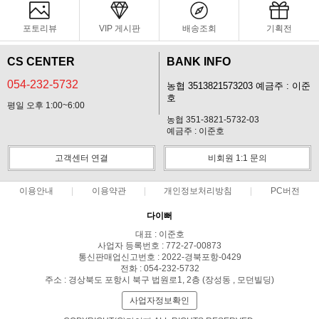
포토리뷰
VIP 게시판
배송조회
기획전
CS CENTER
BANK INFO
054-232-5732
농협 3513821573203 예금주 : 이준
호
평일 오후 1:00~6:00
농협 351-3821-5732-03
예금주 : 이준호
고객센터 연결
비회원 1:1 문의
이용안내
이용약관
개인정보처리방침
PC버전
다이뻐
대표 : 이준호
사업자 등록번호 : 772-27-00873
통신판매업신고번호 : 2022-경북포항-0429
전화 : 054-232-5732
주소 : 경상북도 포항시 북구 법원로1, 2층 (장성동 , 모던빌딩)
사업자정보확인