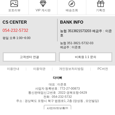
포토리뷰
VIP 게시판
배송조회
기획전
CS CENTER
BANK INFO
054-232-5732
농협 3513821573203 예금주 : 이준
호
평일 오후 1:00~6:00
농협 351-3821-5732-03
예금주 : 이준호
고객센터 연결
비회원 1:1 문의
이용안내
이용약관
개인정보처리방침
PC버전
다이뻐
대표 : 이준호
사업자 등록번호 : 772-27-00873
통신판매업신고번호 : 2022-경북포항-0429
전화 : 054-232-5732
주소 : 경상북도 포항시 북구 법원로1, 2층 (장성동 , 모던빌딩)
사업자정보확인