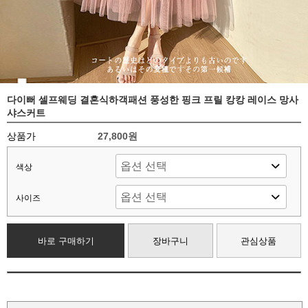
다이뻐 셀프웨딩 결혼식하객패션 풍성한 핑크 프릴 캉캉 레이스 망사
샤스커트
상품가
27,800원
색상
사이즈
바로 구매하기
장바구니
관심상품