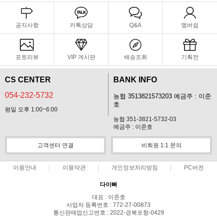
공지사항
카톡상담
Q&A
멤버쉽
포토리뷰
VIP 게시판
배송조회
기획전
CS CENTER
BANK INFO
054-232-5732
농협 3513821573203 예금주 : 이준
호
평일 오후 1:00~6:00
농협 351-3821-5732-03
예금주 : 이준호
고객센터 연결
비회원 1:1 문의
이용안내
이용약관
개인정보처리방침
PC버전
다이뻐
대표 : 이준호
사업자 등록번호 : 772-27-00873
통신판매업신고번호 : 2022-경북포항-0429