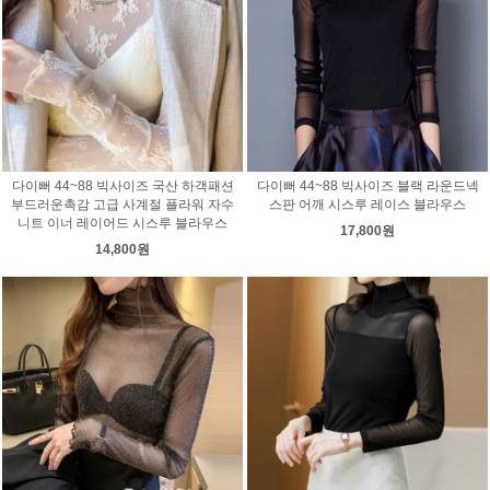
다이뻐 44~88 빅사이즈 국산 하객패션
다이뻐 44~88 빅사이즈 블랙 라운드넥
부드러운촉감 고급 사계절 플라워 자수
스판 어깨 시스루 레이스 블라우스
니트 이너 레이어드 시스루 블라우스
17,800원
14,800원