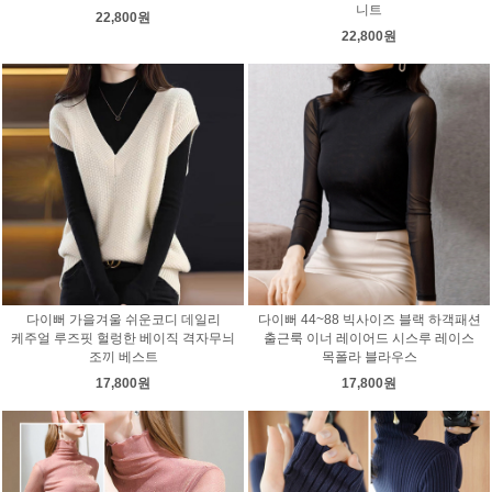
니트
22,800원
22,800원
다이뻐 가을겨울 쉬운코디 데일리
다이뻐 44~88 빅사이즈 블랙 하객패션
케주얼 루즈핏 헐렁한 베이직 격자무늬
출근룩 이너 레이어드 시스루 레이스
조끼 베스트
목폴라 블라우스
17,800원
17,800원