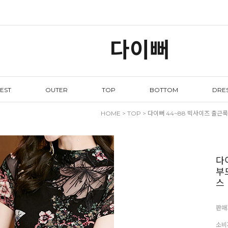
다이뻐
EST
OUTER
TOP
BOTTOM
DRE
HOME
>
TOP
> 다이뻐 44~88 빅사이즈 출
다
부
스
판매
소비