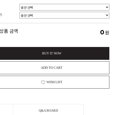
즈
 상품 금액
0
원
BUY IT NOW
ADD TO CART
WISH LIST
Q&A BOARD