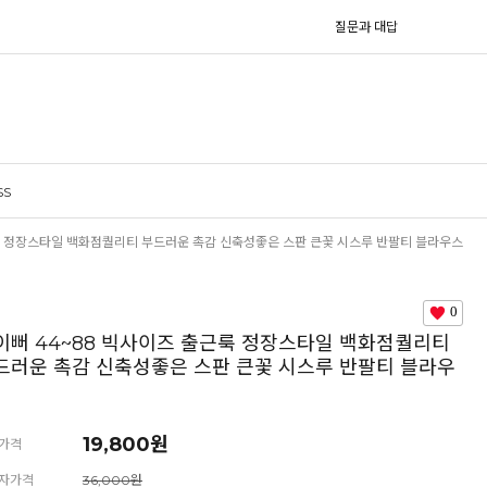
질문과 대답
SS
근룩 정장스타일 백화점퀄리티 부드러운 촉감 신축성좋은 스판 큰꽃 시스루 반팔티 블라우스
0
이뻐 44~88 빅사이즈 출근룩 정장스타일 백화점퀄리티
드러운 촉감 신축성좋은 스판 큰꽃 시스루 반팔티 블라우
19,800원
가격
자가격
36,000원