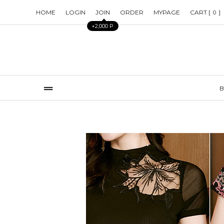
HOME
LOGIN
JOIN
ORDER
MYPAGE
CART [
]
0
+2,000 P
B